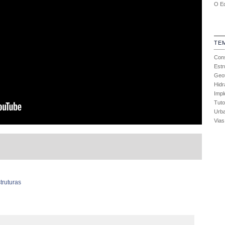
O Ed
TE
Con
Estr
Geot
Hidr
Impl
Tuto
Urb
Vias
truturas