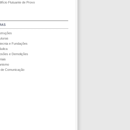
ifício Flutuante de Provo
MAS
struções
uturas
ecnia e Fundações
áulica
osões e Demolições
riais
anismo
 de Comunicação