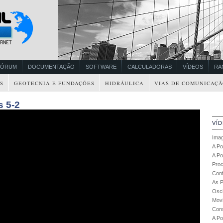
FÓRUM
DOCUMENTAÇÃO
SOFTWARE
CALCULADORAS
VÍDEOS
RA
S
GEOTECNIA E FUNDAÇÕES
HIDRÁULICA
VIAS DE COMUNICAÇÃ
s 5-2
VÍ
Imag
A Po
A Po
Proc
Conf
As P
Osci
Movi
Cons
A Po