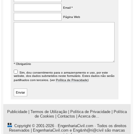
Email *
Página Web
* Obrigatório
Sim, dou consentimento para o armazenamento e uso, por este
website, dos dados submetidos neste formulário. Estes dados não serão
partilhados com terceiros. (ver
Política de Privacidade
)
Publicidade
|
Termos de Utilização
|
Política de Privacidade
|
Política
de Cookies
|
Contactos
|
Acerca de...
Copyright © 2001-2026 ·
EngenhariaCivil.com
· Todos os direitos
Reservados | EngenhariaCivil.com e Eng&nh@ri@civil são marcas