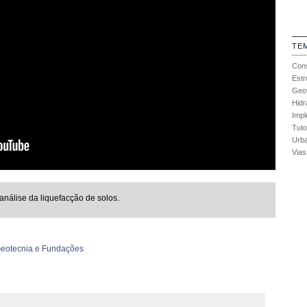
TE
Con
Estr
Geot
Hidr
Impl
Tuto
Urb
Vias
nálise da liquefacção de solos.
eotecnia e Fundações