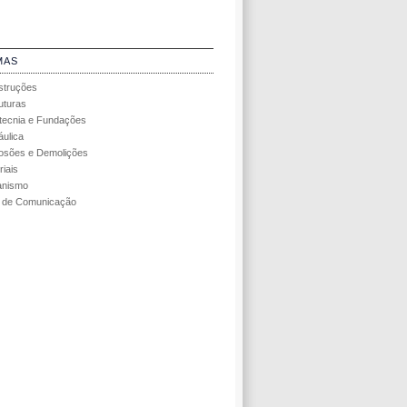
MAS
struções
uturas
ecnia e Fundações
áulica
osões e Demolições
riais
anismo
 de Comunicação