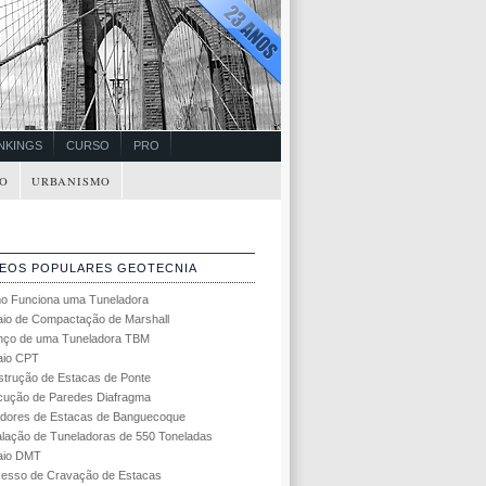
NKINGS
CURSO
PRO
O
URBANISMO
DEOS POPULARES GEOTECNIA
o Funciona uma Tuneladora
io de Compactação de Marshall
nço de uma Tuneladora TBM
aio CPT
trução de Estacas de Ponte
ução de Paredes Diafragma
dores de Estacas de Banguecoque
alação de Tuneladoras de 550 Toneladas
aio DMT
esso de Cravação de Estacas