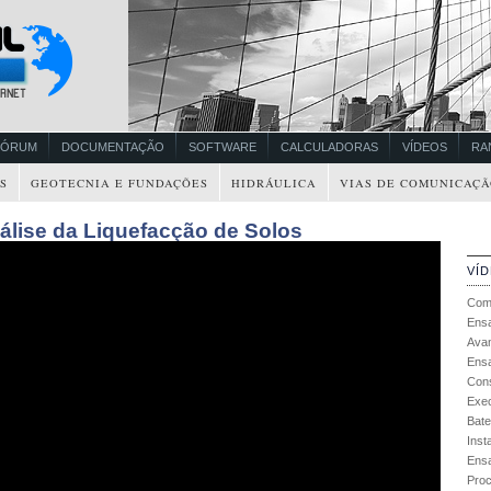
FÓRUM
DOCUMENTAÇÃO
SOFTWARE
CALCULADORAS
VÍDEOS
RA
S
GEOTECNIA E FUNDAÇÕES
HIDRÁULICA
VIAS DE COMUNICAÇÃ
álise da Liquefacção de Solos
VÍ
Com
Ensa
Ava
Ens
Cons
Exec
Bate
Inst
Ens
Proc