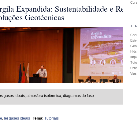
Curs
TE
Con
Estr
Geot
Hidr
Impl
Tuto
Urb
Vias
os gases ideais, atmosfera isotérmica, diagramas de fase
se
,
lei gases ideais
Tema:
Tutoriais