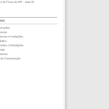
o de Física do MIT – Aula 33
MAS
struções
uturas
ecnia e Fundações
áulica
osões e Demolições
riais
anismo
 de Comunicação