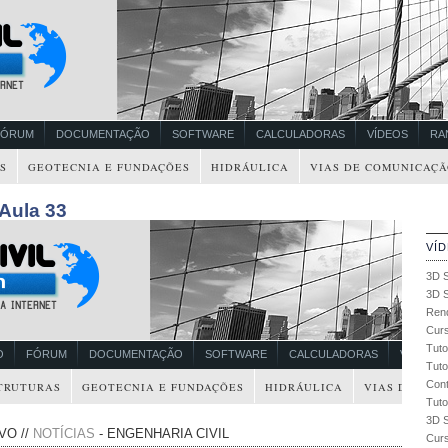
FÓRUM
DOCUMENTAÇÃO
SOFTWARE
CALCULADORAS
VÍDEOS
RA
S
GEOTECNIA E FUNDAÇÕES
HIDRÁULICA
VIAS DE COMUNICAÇÃ
 Aula 33
VÍ
3D S
3D S
Ren
Curs
Tuto
Tuto
Cont
Tuto
3D S
Curs