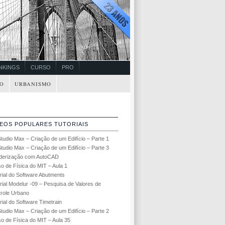
NKINGS
CURSO
PRO
O
URBANISMO
DEOS POPULARES TUTORIAIS
tudio Max – Criação de um Edifício – Parte 1
tudio Max – Criação de um Edifício – Parte 3
derização com AutoCAD
o de Física do MIT – Aula 1
rial do Software Abutments
rial Modelur -09 – Pesquisa de Valores de
role Urbano
rial do Software Timetrain
tudio Max – Criação de um Edifício – Parte 2
o de Física do MIT – Aula 35