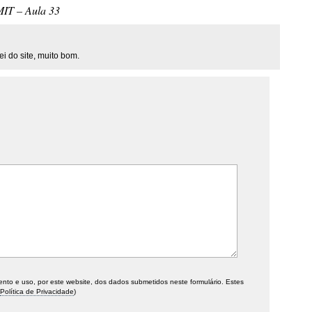
MIT – Aula 33
i do site, muito bom.
o e uso, por este website, dos dados submetidos neste formulário. Estes
Política de Privacidade
)