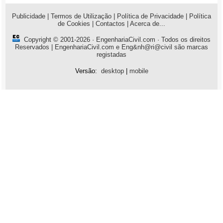
Publicidade
|
Termos de Utilização
|
Política de Privacidade
|
Política
de Cookies
|
Contactos
|
Acerca de...
Copyright © 2001-2026 ·
EngenhariaCivil.com
· Todos os direitos
Reservados | EngenhariaCivil.com e Eng&nh@ri@civil são marcas
registadas
Versão:
desktop
|
mobile