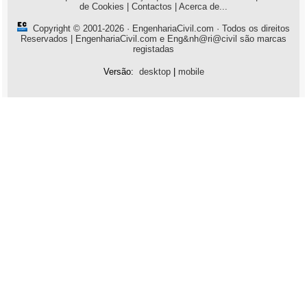
de Cookies
|
Contactos
|
Acerca de...
Copyright © 2001-2026 ·
EngenhariaCivil.com
· Todos os direitos
Reservados | EngenhariaCivil.com e Eng&nh@ri@civil são marcas
registadas
Versão:
desktop
|
mobile