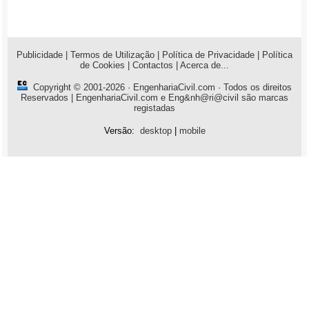
Publicidade
|
Termos de Utilização
|
Política de Privacidade
|
Política
de Cookies
|
Contactos
|
Acerca de...
Copyright © 2001-2026 ·
EngenhariaCivil.com
· Todos os direitos
Reservados | EngenhariaCivil.com e Eng&nh@ri@civil são marcas
registadas
Versão:
desktop
|
mobile