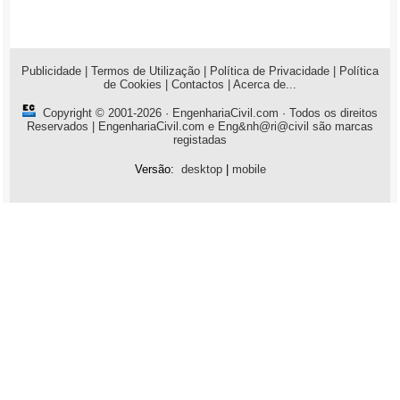
Publicidade
|
Termos de Utilização
|
Política de Privacidade
|
Política
de Cookies
|
Contactos
|
Acerca de...
Copyright © 2001-2026 ·
EngenhariaCivil.com
· Todos os direitos
Reservados | EngenhariaCivil.com e Eng&nh@ri@civil são marcas
registadas
Versão:
desktop
|
mobile